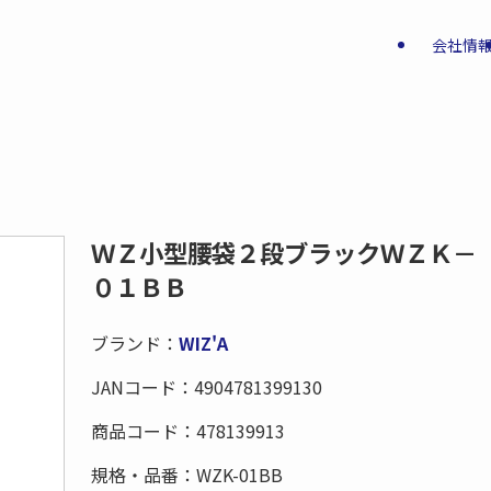
会社情
ＷＺ小型腰袋２段ブラックＷＺＫ－
０１ＢＢ
ブランド：
WIZ'A
JANコード：
4904781399130
商品コード：
478139913
規格・品番：
WZK-01BB