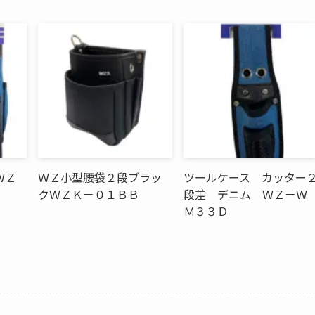
ＷＺ
ＷＺ小型腰袋２段ブラッ
ツールケース カッター
クＷＺＫ－０１ＢＢ
段差 デニム ＷＺ－Ｗ
Ｍ３３Ｄ