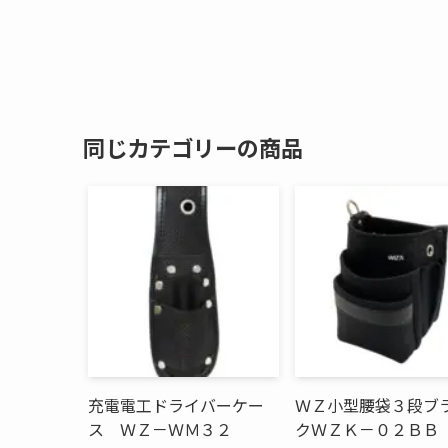
同じカテゴリーの商品
充電電工ドライバーケー
ＷＺ小型腰袋３段ブ
ス ＷＺ－ＷＭ３２
クＷＺＫ－０２ＢＢ