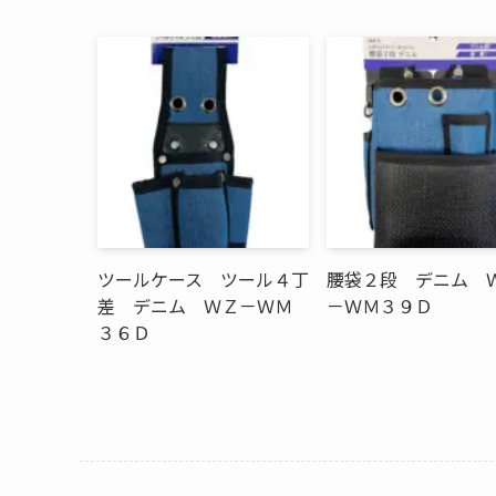
ツールケース ツール４丁
腰袋２段 デニム 
差 デニム ＷＺ－ＷＭ
－ＷＭ３９Ｄ
３６Ｄ