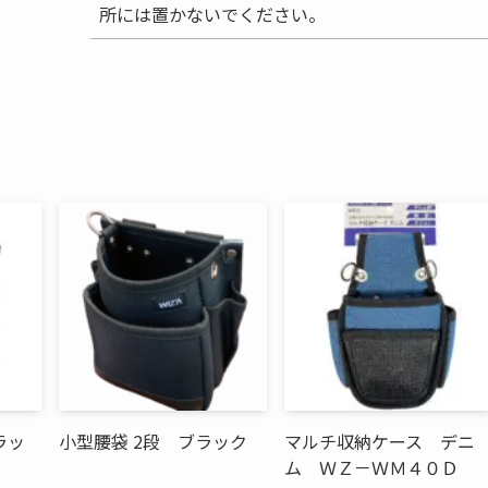
所には置かないでください。
ラッ
小型腰袋 2段 ブラック
マルチ収納ケース デニ
ム ＷＺ－ＷＭ４０Ｄ