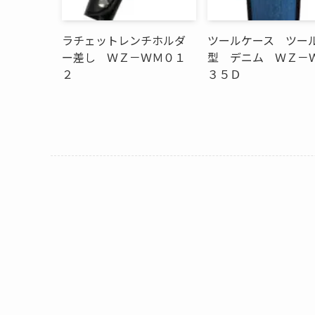
ラチェットレンチホルダ
ツールケース ツー
ー差し ＷＺ－ＷＭ０１
型 デニム ＷＺ－
２
３５Ｄ