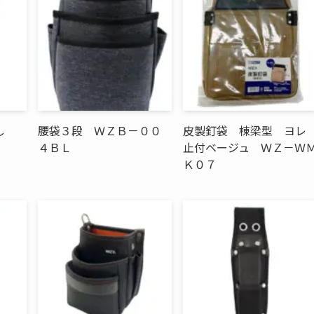
差し
腰袋３段 ＷＺＢ－００
皮製釘袋 棟梁型 ヨレ
４ＢＬ
止付ベージュ ＷＺ－Ｗ
Ｋ０７