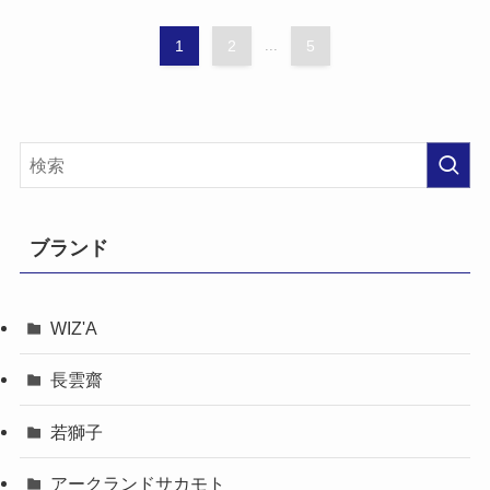
1
2
...
5
ブランド
WIZ'A
長雲齋
若獅子
アークランドサカモト