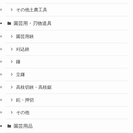
その他土農工具
園芸用・刃物道具
園芸用鋏
刈込鋏
鎌
立鎌
高枝切鋏・高枝鋸
鉈・押切
その他
園芸用品