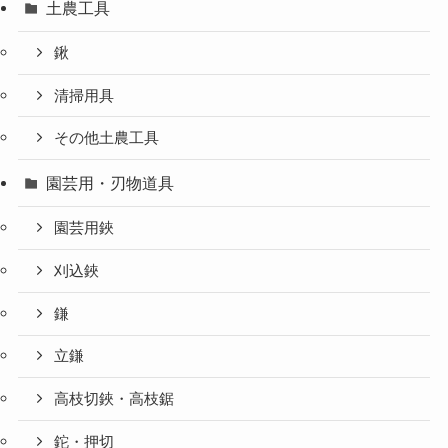
土農工具
鍬
清掃用具
その他土農工具
園芸用・刃物道具
園芸用鋏
刈込鋏
鎌
立鎌
高枝切鋏・高枝鋸
鉈・押切