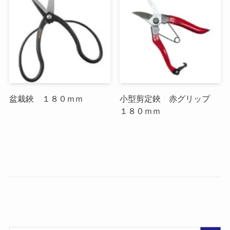
盆栽鋏 １８０ｍｍ
小型剪定鋏 赤グリップ
１８０ｍｍ