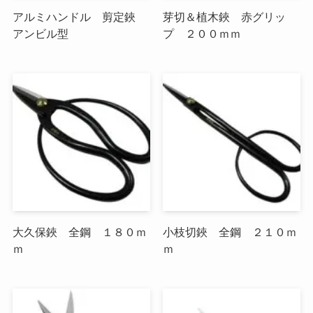
アルミハンドル 剪定鋏
芽切＆植木鋏 赤グリッ
アンビル型
プ ２００ｍｍ
大久保鋏 全鋼 １８０ｍ
小枝切鋏 全鋼 ２１０ｍ
ｍ
ｍ