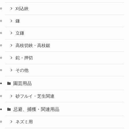
刈込鋏
鎌
立鎌
高枝切鋏・高枝鋸
鉈・押切
その他
園芸用品
砂フルイ・芝生関連
忌避、捕獲・関連用品
ネズミ用