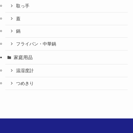
取っ手
蓋
鍋
フライパン・中華鍋
家庭用品
温湿度計
つめきり