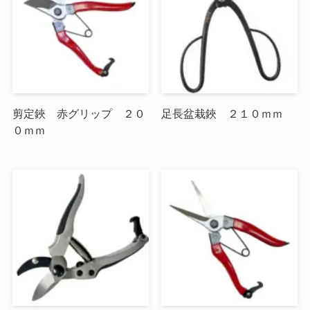
剪定鋏 赤グリップ ２０
足長盆栽鋏 ２１０ｍｍ
０ｍｍ