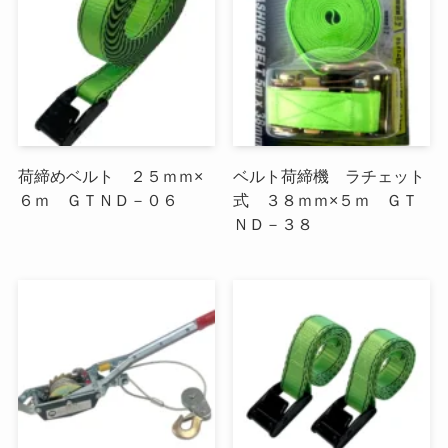
荷締めベルト ２５ｍｍ×
ベルト荷締機 ラチェット
６ｍ ＧＴＮＤ－０６
式 ３８ｍｍ×５ｍ ＧＴ
ＮＤ－３８