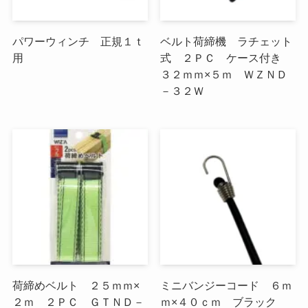
パワーウィンチ 正規１ｔ
ベルト荷締機 ラチェット
用
式 ２ＰＣ ケース付き
３２ｍｍ×５ｍ ＷＺＮＤ
－３２Ｗ
荷締めベルト ２５ｍｍ×
ミニバンジーコード ６ｍ
２ｍ ２ＰＣ ＧＴＮＤ－
ｍ×４０ｃｍ ブラック