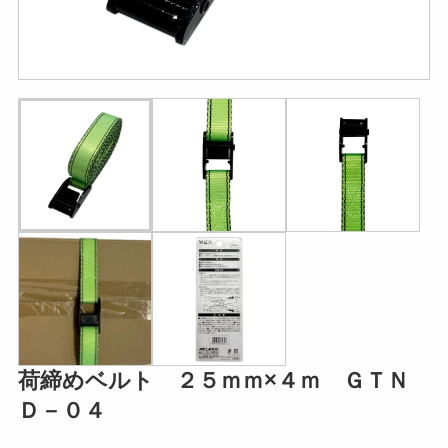
荷締めベルト ２５ｍｍ×４ｍ ＧＴＮ
Ｄ－０４