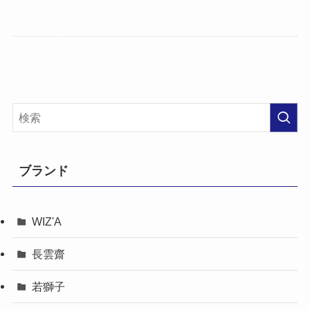
ブランド
WIZ'A
長雲齋
若獅子