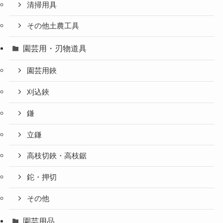
清掃用具
その他土農工具
園芸用・刃物道具
園芸用鋏
刈込鋏
鎌
立鎌
高枝切鋏・高枝鋸
鉈・押切
その他
園芸用品