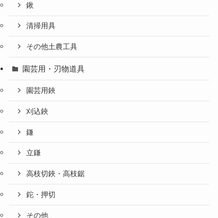
鍬
清掃用具
その他土農工具
園芸用・刃物道具
園芸用鋏
刈込鋏
鎌
立鎌
高枝切鋏・高枝鋸
鉈・押切
その他