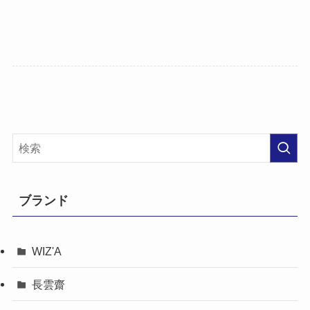
ブランド
WIZ'A
長雲齋