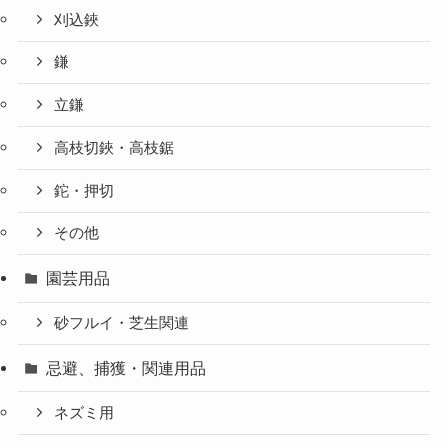
刈込鋏
鎌
立鎌
高枝切鋏・高枝鋸
鉈・押切
その他
園芸用品
砂フルイ・芝生関連
忌避、捕獲・関連用品
ネズミ用