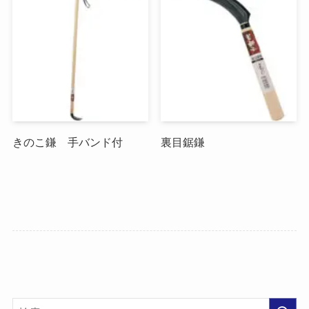
きのこ鎌 手バンド付
裏目鋸鎌