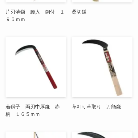
片刃薄鎌 腰入 鋼付 １
桑切鎌
９５ｍｍ
若獅子 両刃中厚鎌 赤
草刈り草取り 万能鎌
柄 １６５ｍｍ