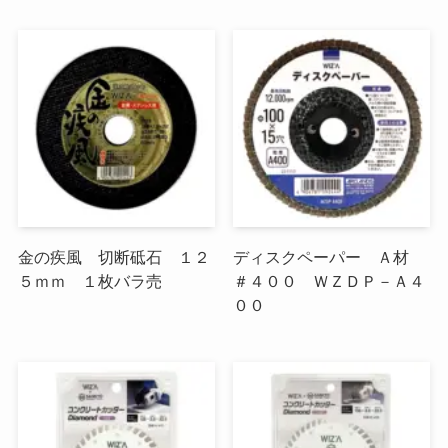
金の疾風 切断砥石 １２
ディスクペーパー Ａ材
５ｍｍ １枚バラ売
＃４００ ＷＺＤＰ－Ａ４
００