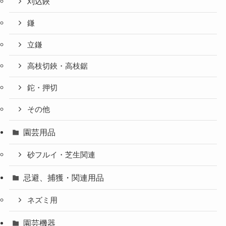
刈込鋏
鎌
立鎌
高枝切鋏・高枝鋸
鉈・押切
その他
園芸用品
砂フルイ・芝生関連
忌避、捕獲・関連用品
ネズミ用
園芸機器