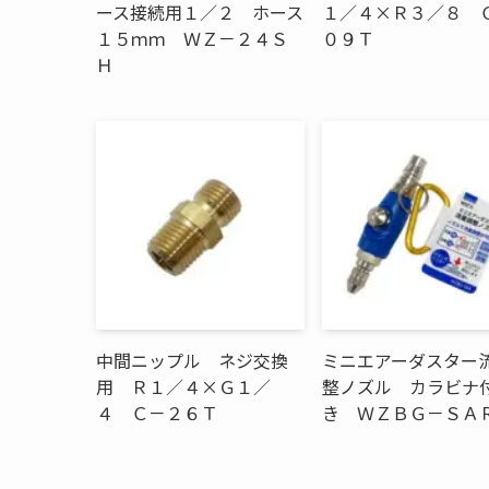
ース接続用１／２ ホース
１／４×Ｒ３／８ 
１５ｍｍ ＷＺ－２４Ｓ
０９Ｔ
Ｈ
中間ニップル ネジ交換
ミニエアーダスター
用 Ｒ１／４×Ｇ１／
整ノズル カラビナ
４ Ｃ－２６Ｔ
き ＷＺＢＧ－ＳＡ