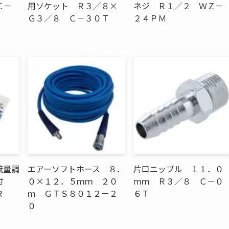
Ｃ－
用ソケット Ｒ３／８×
ネジ Ｒ１／２ ＷＺ－
Ｇ３／８ Ｃ－３０Ｔ
２４ＰＭ
流量調
エアーソフトホース ８．
片口ニップル １１．０
付
０×１２．５ｍｍ ２０
ｍｍ Ｒ３／８ Ｃ－０
Ｒ
ｍ ＧＴＳ８０１２－２
６Ｔ
０