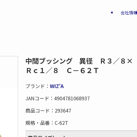
会社情
中間ブッシング 異径 Ｒ３／８×
Ｒｃ１／８ Ｃ－６２Ｔ
ブランド：
WIZ'A
JANコード：
4904781068937
商品コード：
293647
規格・品番：
C-62T