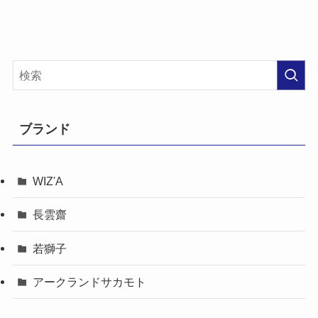
ブランド
WIZ'A
長雲齋
若獅子
アークランドサカモト