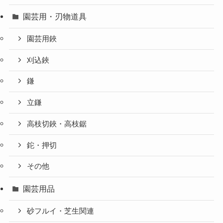
園芸用・刃物道具
園芸用鋏
刈込鋏
鎌
立鎌
高枝切鋏・高枝鋸
鉈・押切
その他
園芸用品
砂フルイ・芝生関連